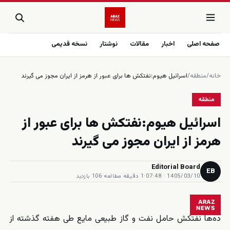
صفحه اصلی
اخبار
مقالات
نوشتار
نسخه قدیمی
خانه
/
منطقه
/
اسرائیل هیوم:نفتکش ها برای عبور از هرمز از ایران مجوز می گیرند
منطقه
اسرائیل هیوم:نفتکش ها برای عبور از
هرمز از ایران مجوز می گیرند
Editorial Board
EB
1405/03/10 · 07:48
·
1 دقیقه مطالعه
·
106 بازدید
ARAZ
NEWS
ده‌ها نفتکش حامل نفت و گاز طبیعی مایع طی هفته گذشته از