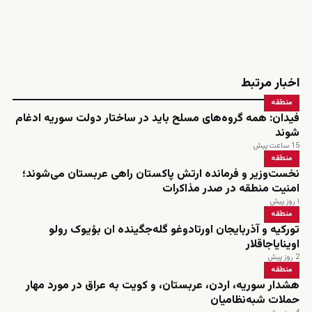
اخبار مرتبط
منطقه
فیدان: همه گروه‌های مسلح باید در ساختار دولت سوریه ادغام
شوند
15 ساعت پیش
منطقه
نخست‌وزیر و فرمانده ارتش پاکستان راهی عربستان می‌شوند؛
امنیت منطقه در صدر مذاکرات
۱ روز پیش
منطقه
تورکیه و آذربایجان اورتادوغو گله‌جگینده ان بؤیوک رولو
اوینایاجاقلار
2 روز پیش
منطقه
هشدار سوریه، اردن، عربستان، و کویت به عراق در مورد مهار
حملات شبه‌نظامیان