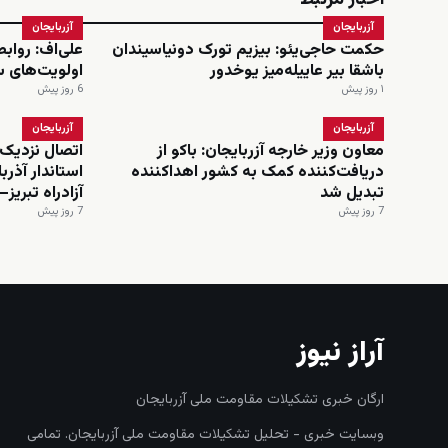
اخبار مرتبط
آزربایجان
آزربایجان
حکمت حاجی‌یئو: بیزیم تورک دونیاسیندان
علی‌اف: رواب
باشقا بیر عاییله‌میز یوخدور
اولویت‌های 
۱ روز پیش
6 روز پیش
آزربایجان
آزربایجان
معاون وزیر خارجه آزربایجان: باکو از
اتصال نزدیک‌
دریافت‌کننده کمک به کشور اهداکننده
استاندار آذرب
تبدیل شد
آزادراه تبریز–
7 روز پیش
7 روز پیش
آراز نیوز
ارگان خبری تشکیلات مقاومت ملی آزربایجان
وبسایت خبری - تحلیل تشکیلات مقاومت ملی آزربایجان. تمامی