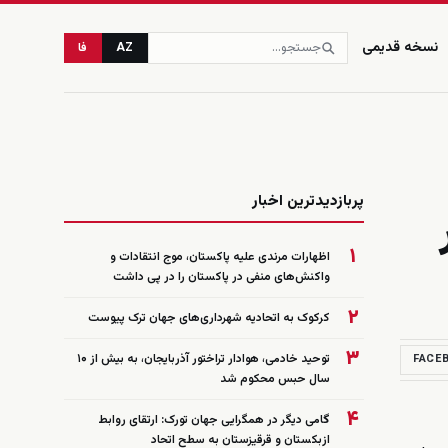
نسخه قدیمی
AZ
فا
زنده
پربازدیدترین اخبار
۱
اظهارات مرندی علیه پاکستان، موج انتقادات و
واکنش‌های منفی در پاکستان را در پی داشت
۲
کرکوک به اتحادیه شهرداری‌های جهان ترک پیوست
۳
توحید خادمی، هوادار تراختور آذربایجان، به بیش از ۱۰
FACE
سال حبس محکوم شد
۴
گامی دیگر در همگرایی جهان تورک: ارتقای روابط
ازبکستان و قرقیزستان به سطح اتحاد