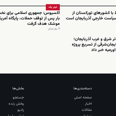
تیتر یک
ط با کشورهای تورکستان از
اکسیوس: جمهوری اسلامی برای نخ
سیاست خارجی آذربایجان است
بار پس از توقف حملات، پایگاه آمریکا 
موشک هدف گرفت
6 روز پیش
تر شرق و غرب آذربایجان؛
ایجان‌شرقی از تسریع پروژه
اورمیه خبر داد
دسته‌بندی‌ها
بخش‌ها
صفحه اصلی
جستجو
اخبار
پخش زنده
مقالات
رادیو