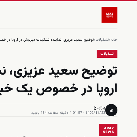
خانه
/
تشکیلات
/
توضیح سعید عزیزی، نماینده تشکیلات دیرنیش در اروپا در خ
تشکیلات
توضیح سعید عزیزی، نم
اروپا در خصوص یک خبر
یازار_ح
ی
1402/11/23 · 01:57
·
1 دقیقه مطالعه
·
184 بازدید
ARAZ
NEWS