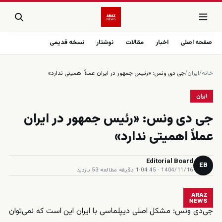
صفحه اصلی
اخبار
مقالات
نوشتار
نسخه قدیمی
خانه
/
ایران
/
جى دى ونس: «رئيس جمهور در ايران عملاً اهميتى ندارد»
ایران
جى دى ونس: «رئيس جمهور در ايران
عملاً اهميتى ندارد»
Editorial Board
EB
1404/11/16 · 04:45
·
1 دقیقه مطالعه
·
53 بازدید
ARAZ
NEWS
جی‌دی ونس: مشکل اصلی دیپلماسی با ایران این است که نمی‌توان