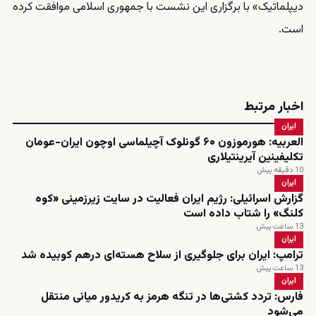
دیپلماتیک» با برگزاری این نشست با جمهوری اسلامی موافقت کرده
است.
اخبار مرتبط
ایران
العربیه: هورموزون ۶۰ گونلوک آچیلماسی اوچون ایران-عومان
تکلیفینین آیرینتیلاری
10 دقیقه پیش
ایران
گزارش اسرائیلی: رژیم ایران فعالیت در سایت زیرزمینی «کوه
کلنگ» را شتاب داده است
13 ساعت پیش
ایران
ترامپ: ایران برای جلوگیری از سلاح هسته‌ای درهم کوبیده شد
13 ساعت پیش
ایران
فارس: تردد کشتی‌ها در تنگه هرمز به کریدور میانی منتقل
می‌شود