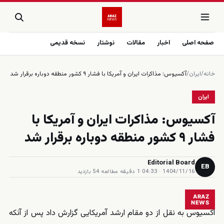
صفحه اصلی
اخبار
مقالات
نوشتار
نسخه قدیمی
خانه
/
ایران
/
آكسيوس: مذاكرات ايران و آمريكا با فشار ٩ كشور منطقه دوباره برقرار شد
ایران
آكسيوس: مذاكرات ايران و آمريكا با
فشار ٩ كشور منطقه دوباره برقرار شد
Editorial Board
EB
1404/11/16 · 04:33
·
1 دقیقه مطالعه
·
54 بازدید
ARAZ
NEWS
‏اکسیوس به نقل از دو مقام ارشد آمریکایی گزارش داد پس از آنکه