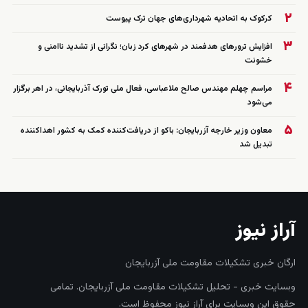
۲
کرکوک به اتحادیه شهرداری‌های جهان ترک پیوست
۳
افزایش ترورهای هدفمند در شهرهای کرد زبان؛ نگرانی از تشدید ناامنی و
خشونت
۴
مراسم چهلم مهندس صالح ملاعباسی، فعال ملی تورک آذربایجانی، در اهر برگزار
می‌شود
۵
معاون وزیر خارجه آزربایجان: باکو از دریافت‌کننده کمک به کشور اهداکننده
تبدیل شد
آراز نیوز
ارگان خبری تشکیلات مقاومت ملی آزربایجان
وبسایت خبری - تحلیل تشکیلات مقاومت ملی آزربایجان. تمامی
حقوق این وبسایت برای آراز نیوز محفوظ است.