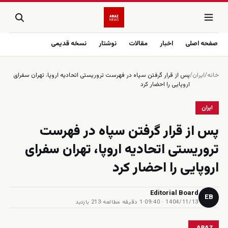
صفحه اصلی
اخبار
مقالات
نوشتار
نسخه قدیمی
خانه
/
ایران
/
پس از قرار گرفتن سپاه در فهرست تروريستى اتحاديه اروپا، تهران سفراى
اروپايى را احضار كرد
ایران
پس از قرار گرفتن سپاه در فهرست
تروريستى اتحاديه اروپا، تهران سفراى
اروپايى را احضار كرد
Editorial Board
EB
1404/11/13 · 09:40
·
1 دقیقه مطالعه
·
213 بازدید
ARAZ