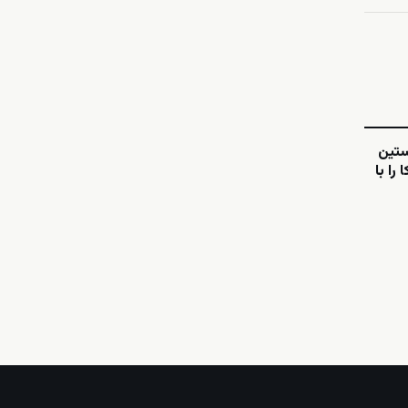
ستین
را با