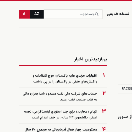
نسخه قدیمی
AZ
فا
زنده
پربازدیدترین اخبار
۱
اظهارات مرندی علیه پاکستان، موج انتقادات و
واکنش‌های منفی در پاکستان را در پی داشت
FACE
۲
حساب‌های شرکت ملی نفت مسدود شد؛ بحران مالی
به قلب صنعت نفت رسید
۳
اتهام «محاربه» برای چند استوری اینستاگرامی؛ نجمه
از سوی
امینی، دانشجوی ۲۳ ساله، در خطر اعدام است
۴
محکومیت چهار فعال آذربایجانی به مجموع ۴۰ سال