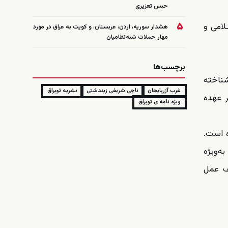
حبس تعزیری
۵
لامی و
هشدار سوریه، اردن، عربستان، و کویت به عراق در مورد
مهار حملات شبه‌نظامیان
برچسب‌ها
شناخته
غرب آزربایجان
ناجی شریفی زیندشتی
نشریه توپراق
ر عهده
ویژه نامه ی توپراق
ه است.
ه‌ویژه
لف عمل