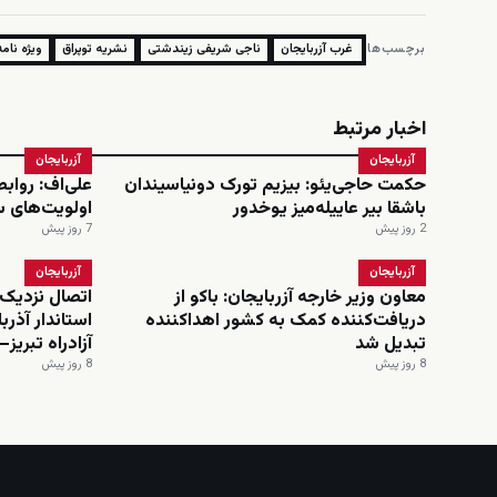
برچسب‌ها:
غرب آزربایجان
ناجی شریفی زیندشتی
نشریه توپراق
ویژه نامه
اخبار مرتبط
آزربایجان
آزربایجان
حکمت حاجی‌یئو: بیزیم تورک دونیاسیندان
علی‌اف: رواب
باشقا بیر عاییله‌میز یوخدور
اولویت‌های 
2 روز پیش
7 روز پیش
آزربایجان
آزربایجان
معاون وزیر خارجه آزربایجان: باکو از
اتصال نزدیک‌
دریافت‌کننده کمک به کشور اهداکننده
استاندار آذرب
تبدیل شد
آزادراه تبریز–
8 روز پیش
8 روز پیش