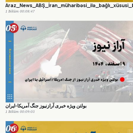
Araz_News_ABŞ_İran_müharibəsi_ilə_bağlı_xüsusi_b
1 Bölüm
·
00:08:47
05
بولتن ویژه خبری آرازنیوز جنگ آمریکا-ایران
1 Bölüm
·
00:09:03
06