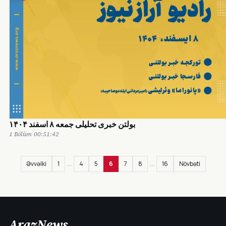
بولتن خبری تحلیلی جمعه ۸ اسفند ۱۴۰۴
1 Bölüm
·
00:51:42
…
…
Əvvəlki
1
4
5
6
7
8
16
Növbəti
ArazNews