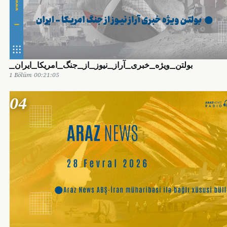
1 Bölüm
·
00:21:05
04