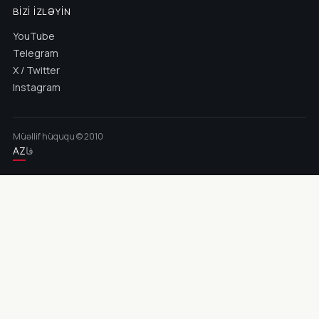
BIZI İZLƏYIN
YouTube
Telegram
X / Twitter
Instagram
Müəllif hüququ © 2010
AZ
فا