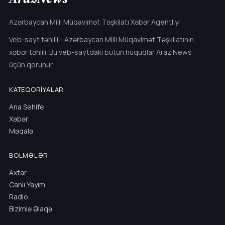
Azərbaycan Milli Müqavimət Təşkilatı Xəbər Agentliyi
Veb-sayt təhlili - Azərbaycan Milli Müqavimət Təşkilatının
xəbər təhlili. Bu veb-saytdakı bütün hüquqlar Araz News
üçün qorunur.
KATEQORIYALAR
Ana Sehife
Xəbər
Məqalə
BÖLMƏLƏR
Axtar
Canlı Yayım
Radio
Bizimlə Əlaqə