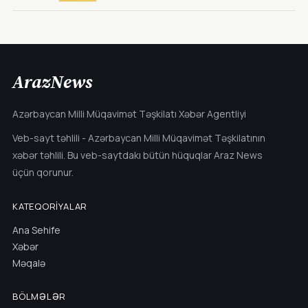
ArazNews
Azərbaycan Milli Müqavimət Təşkilatı Xəbər Agentliyi
Veb-sayt təhlili - Azərbaycan Milli Müqavimət Təşkilatının
xəbər təhlili. Bu veb-saytdakı bütün hüquqlar Araz News
üçün qorunur.
KATEQORIYALAR
Ana Sehife
Xəbər
Məqalə
BÖLMƏLƏR