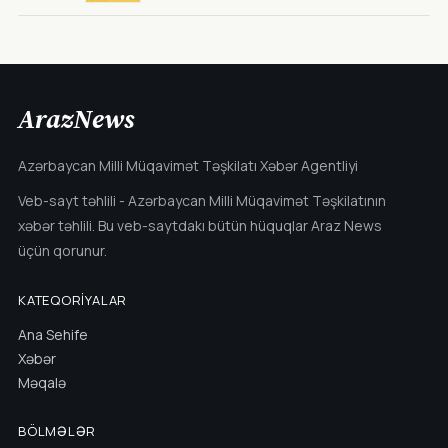
ArazNews
Azərbaycan Milli Müqavimət Təşkilatı Xəbər Agentliyi
Veb-sayt təhlili - Azərbaycan Milli Müqavimət Təşkilatının
xəbər təhlili. Bu veb-saytdakı bütün hüquqlar Araz News
üçün qorunur.
KATEQORIYALAR
Ana Sehife
Xəbər
Məqalə
BÖLMƏLƏR