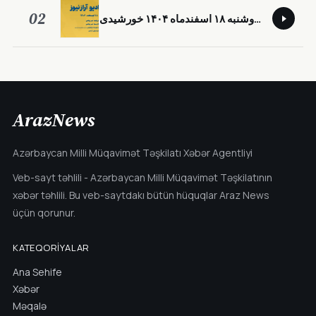
02
‎⁨بولتن خبری ـ تحلیلی دوشنبه ۱۸ اسفند‌ماه ۱۴۰۴ خورشیدی⁩
ArazNews
Azərbaycan Milli Müqavimət Təşkilatı Xəbər Agentliyi
Veb-sayt təhlili - Azərbaycan Milli Müqavimət Təşkilatının
xəbər təhlili. Bu veb-saytdakı bütün hüquqlar Araz News
üçün qorunur.
KATEQORIYALAR
Ana Sehife
Xəbər
Məqalə