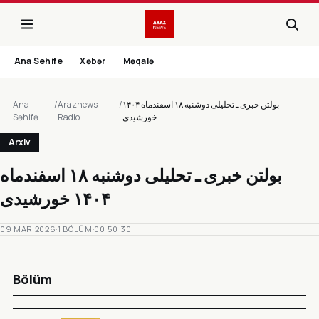
Ana Sehife
Xəbər
Məqalə
Ana
/
Araznews
/
Səhifə
Radio
Arxiv
09 MAR 2026
·
1 BÖLÜM
·
00:50:30
Bölüm