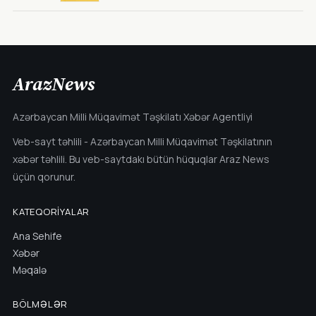
ArazNews
Azərbaycan Milli Müqavimət Təşkilatı Xəbər Agentliyi
Veb-sayt təhlili - Azərbaycan Milli Müqavimət Təşkilatının
xəbər təhlili. Bu veb-saytdakı bütün hüquqlar Araz News
üçün qorunur.
KATEQORIYALAR
Ana Sehife
Xəbər
Məqalə
BÖLMƏLƏR