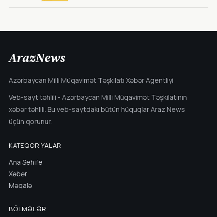
ArazNews
Azərbaycan Milli Müqavimət Təşkilatı Xəbər Agentliyi
Veb-sayt təhlili - Azərbaycan Milli Müqavimət Təşkilatının
xəbər təhlili. Bu veb-saytdakı bütün hüquqlar Araz News
üçün qorunur.
KATEQORIYALAR
Ana Sehife
Xəbər
Məqalə
BÖLMƏLƏR