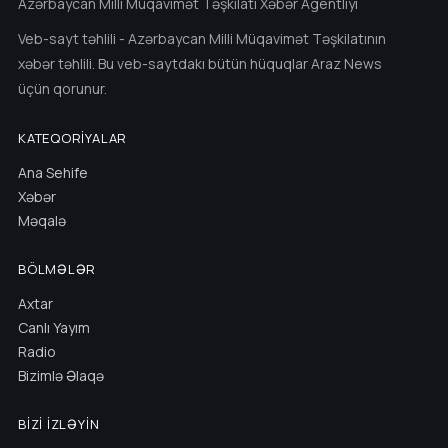
Azərbaycan Milli Müqavimət Təşkilatı Xəbər Agentliyi
Veb-sayt təhlili - Azərbaycan Milli Müqavimət Təşkilatının
xəbər təhlili. Bu veb-saytdakı bütün hüquqlar Araz News
üçün qorunur.
KATEQORIYALAR
Ana Sehife
Xəbər
Məqalə
BÖLMƏLƏR
Axtar
Canlı Yayım
Radio
Bizimlə Əlaqə
BIZI İZLƏYIN