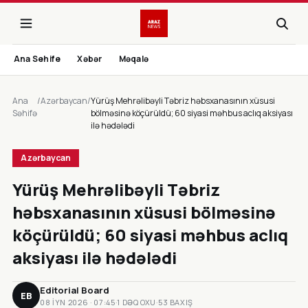
Ana Sehife
Xəbər
Məqalə
Ana
/
Azərbaycan
/
Yürüş Mehrəlibəyli Təbriz həbsxanasının xüsusi
Səhifə
bölməsinə köçürüldü; 60 siyasi məhbus aclıq aksiyası
ilə hədələdi
Azərbaycan
Yürüş Mehrəlibəyli Təbriz
həbsxanasının xüsusi bölməsinə
köçürüldü; 60 siyasi məhbus aclıq
aksiyası ilə hədələdi
Editorial Board
EB
08 IYN 2026 · 07:45
·
1 DƏQ OXU
·
53 BAXIŞ