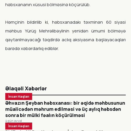
həbsxananın xüsusi bölməsinə köçürülüb.
Həmçinin bildirilib ki, həbsxanadakı təxminən 60 siyasi
məhbus Yürüş Mehrəlibəylinin yenidən ümumi bölməyə
qaytarılmayacağı təqdirdə aclıq aksiyasına başlayacaqları
barədə xəbərdarlıq ediblər.
Əlaqəli Xəbərlər
İnsan Haqları
Əhvazın Şeyban həbsxanası: bir əqidə məhbusunun
müalicədən məhrum edilməsi və üç aylıq həbsdən
sonra bir mülki fəalın köçürülməsi
4 gün əvvəl
İnsan Haqları