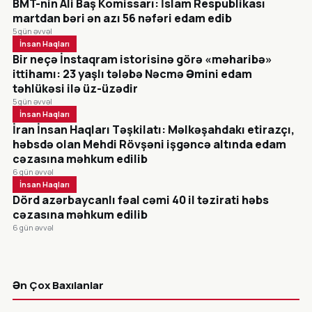
BMT-nin Ali Baş Komissarı: İslam Respublikası
martdan bəri ən azı 56 nəfəri edam edib
5 gün əvvəl
İnsan Haqları
Bir neçə İnstaqram istorisinə görə «məharibə»
ittihamı: 23 yaşlı tələbə Nəcmə Əmini edam
təhlükəsi ilə üz-üzədir
5 gün əvvəl
İnsan Haqları
İran İnsan Haqları Təşkilatı: Məlkəşahdakı etirazçı,
həbsdə olan Mehdi Rövşəni işgəncə altında edam
cəzasına məhkum edilib
6 gün əvvəl
İnsan Haqları
Dörd azərbaycanlı fəal cəmi 40 il təzirati həbs
cəzasına məhkum edilib
6 gün əvvəl
CANLI
Ən Çox Baxılanlar