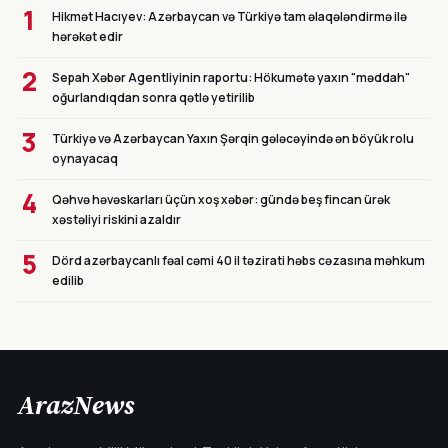
1
Hikmət Hacıyev: Azərbaycan və Türkiyə tam əlaqələndirmə ilə
hərəkət edir
2
Sepah Xəbər Agentliyinin raportu: Hökumətə yaxın "məddah"
oğurlandıqdan sonra qətlə yetirilib
3
Türkiyə və Azərbaycan Yaxın Şərqin gələcəyində ən böyük rolu
oynayacaq
4
Qəhvə həvəskarları üçün xoş xəbər: gündə beş fincan ürək
xəstəliyi riskini azaldır
5
Dörd azərbaycanlı fəal cəmi 40 il təzirati həbs cəzasına məhkum
edilib
ArazNews