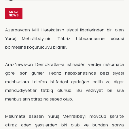
ARAZ
NEWS
Azərbaycan Milli Hərəkatının siyasi liderlərindən biri olan
Yürüş Mehrəlibəylinin Təbriz həbsxanasının xüsusi
bölməsinə köçürüldüyü bildirilir.
ArazNews-un Demokratlar-a istinadən verdiyi məlumata
görə, son günlər Təbriz həbsxanasında bəzi siyasi
məhbuslara telefon istifadəsi qadağan edilib və digər
məhdudiyyətlər tətbiq olunub. Bu vəziyyət bir sıra
məhbusların etirazına səbəb olub.
Məlumata əsasən, Yürüş Mehrəlibəyli mövcud şəraitə
etiraz edən şəxslərdən biri olub və bundan sonra