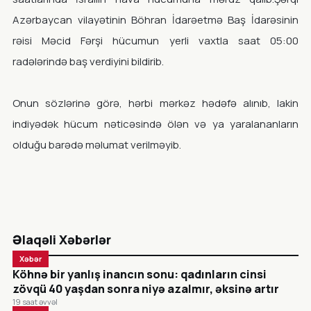
Azərbaycan vilayətinin Böhran İdarəetmə Baş İdarəsinin
rəisi Məcid Fərşi hücumun yerli vaxtla saat 05:00
radələrində baş verdiyini bildirib.
Onun sözlərinə görə, hərbi mərkəz hədəfə alınıb, lakin
indiyədək hücum nəticəsində ölən və ya yaralananların
olduğu barədə məlumat verilməyib.
Əlaqəli Xəbərlər
Xəbər
Köhnə bir yanlış inancın sonu: qadınların cinsi
zövqü 40 yaşdan sonra niyə azalmır, əksinə artır
19 saat əvvəl