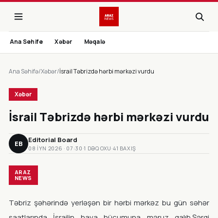
Ana Sehife
Xəbər
Məqalə
Ana Səhifə
/
Xəbər
/
İsrail Təbrizdə hərbi mərkəzi vurdu
Xəbər
İsrail Təbrizdə hərbi mərkəzi vurdu
Editorial Board
EB
08 IYN 2026 · 07:30
·
1 DƏQ OXU
·
41 BAXIŞ
ARAZ
NEWS
Təbriz şəhərində yerləşən bir hərbi mərkəz bu gün səhər
saatlarında İsrailin hava hücumuna məruz qalıb.Şərqi