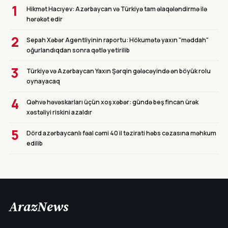
1
Hikmət Hacıyev: Azərbaycan və Türkiyə tam əlaqələndirmə ilə
hərəkət edir
2
Sepah Xəbər Agentliyinin raportu: Hökumətə yaxın "məddah"
oğurlandıqdan sonra qətlə yetirilib
3
Türkiyə və Azərbaycan Yaxın Şərqin gələcəyində ən böyük rolu
oynayacaq
4
Qəhvə həvəskarları üçün xoş xəbər: gündə beş fincan ürək
xəstəliyi riskini azaldır
5
Dörd azərbaycanlı fəal cəmi 40 il təzirati həbs cəzasına məhkum
edilib
ArazNews