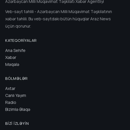
Azərbaycan Milli Müqavimət Təşkilatı Xəbər Agentliyi
Veb-sayt təhlili - Azərbaycan Milli Müqavimət Təşkilatının
xəbər təhlili. Bu veb-saytdakı bütün hüquqlar Araz News
üçün qorunur.
KATEQORIYALAR
Ana Sehife
Xəbər
Məqalə
BÖLMƏLƏR
Axtar
Canlı Yayım
Radio
Bizimlə Əlaqə
BIZI İZLƏYIN