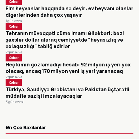
Xəbər
Elm heyvanlar haqqında nə deyir: ev heyvanı olanlar
digərlərindən daha çox yaşayır
1 gün əvvəl
Xəbər
Tehranın müvəqqəti cümə imamı Əliəkbəri: bəzi
şəxslər dollar alaraq cəmiyyətdə "həyasızlıq və
əxlaqsızlığı" təbliğ edirlər
2 gün əvvəl
Xəbər
Heç kimin gözləmədiyi hesab: 92 milyon iş yeri yox
olacaq, ancaq 170 milyon yeni iş yeri yaranacaq
2 gün əvvəl
Xəbər
Türkiyə, Səudiyyə Ərəbistanı və Pakistan üçtərəfli
müdafiə sazişi imzalayacaqlar
3 gün əvvəl
CANLI
Ən Çox Baxılanlar