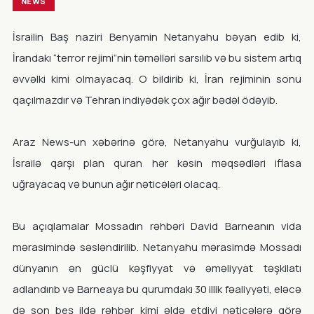
NEWS
İsrailin Baş naziri Benyamin Netanyahu bəyan edib ki,
İrandakı “terror rejimi”nin təməlləri sarsılıb və bu sistem artıq
əvvəlki kimi olmayacaq. O bildirib ki, İran rejiminin sonu
qaçılmazdır və Tehran indiyədək çox ağır bədəl ödəyib.
Araz News-un xəbərinə görə, Netanyahu vurğulayıb ki,
İsrailə qarşı plan quran hər kəsin məqsədləri iflasa
uğrayacaq və bunun ağır nəticələri olacaq.
Bu açıqlamalar Mossadın rəhbəri David Barneanın vida
mərasimində səsləndirilib. Netanyahu mərasimdə Mossadı
dünyanın ən güclü kəşfiyyat və əməliyyat təşkilatı
adlandırıb və Barneaya bu qurumdakı 30 illik fəaliyyəti, eləcə
də son beş ildə rəhbər kimi əldə etdiyi nəticələrə görə