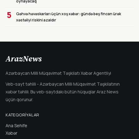
oynayacaq
5
Qəhvə həvəskarları üçün xoş xəbər: gündə beş fincan ürək
xəstəliyi riskini azaldır
ArazNews
Azərbaycan Milli Müqavimət Təşkilatı Xəbər Agentliyi
Veb-sayt təhlili - Azərbaycan Milli Müqavimət Təşkilatının
xəbər təhlili. Bu veb-saytdakı bütün hüquqlar Araz News
üçün qorunur.
KATEQORIYALAR
Ana Sehife
Xəbər