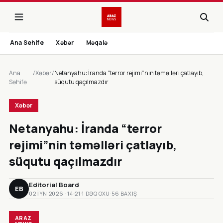
Ana Sehife
Xəbər
Məqalə
Ana
/
Xəbər
/
Netanyahu: İranda “terror rejimi”nin təməlləri çatlayıb,
Səhifə
süqutu qaçılmazdır
Xəbər
Netanyahu: İranda “terror
rejimi”nin təməlləri çatlayıb,
süqutu qaçılmazdır
Editorial Board
EB
02 IYN 2026 · 14:21
·
1 DƏQ OXU
·
56 BAXIŞ
ARAZ