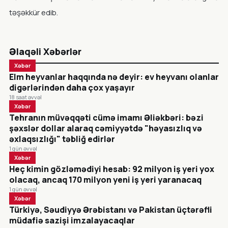
təşəkkür edib.
Əlaqəli Xəbərlər
Xəbər
Elm heyvanlar haqqında nə deyir: ev heyvanı olanlar
digərlərindən daha çox yaşayır
18 saat əvvəl
Xəbər
Tehranın müvəqqəti cümə imamı Əliəkbəri: bəzi
şəxslər dollar alaraq cəmiyyətdə "həyasızlıq və
əxlaqsızlığı" təbliğ edirlər
1 gün əvvəl
Xəbər
Heç kimin gözləmədiyi hesab: 92 milyon iş yeri yox
olacaq, ancaq 170 milyon yeni iş yeri yaranacaq
1 gün əvvəl
Xəbər
Türkiyə, Səudiyyə Ərəbistanı və Pakistan üçtərəfli
müdafiə sazişi imzalayacaqlar