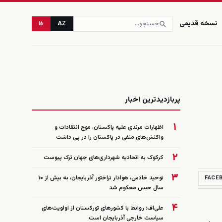
نسخه قدیمی
AZ
فا
زنده
پربازدیدترین اخبار
۱
اظهارات مرندی علیه پاکستان، موج انتقادات و
واکنش‌های منفی در پاکستان را در پی داشت
۲
کرکوک به اتحادیه شهرداری‌های جهان ترک پیوست
۳
توحید خادمی، هوادار تراختور آذربایجان، به بیش از ۱۰
FACE
سال حبس محکوم شد
۴
علی‌اف: روابط با کشورهای تورکستان از اولویت‌های
سیاست خارجی آذربایجان است