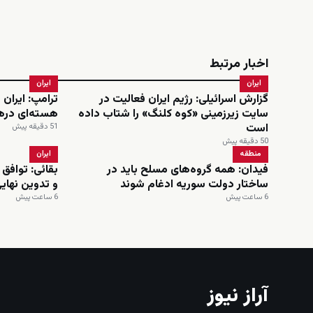
اخبار مرتبط
ایران
ایران
گزارش اسرائیلی: رژیم ایران فعالیت در
ترامپ: ایران 
سایت زیرزمینی «کوه کلنگ» را شتاب داده
هسته‌ای دره
است
51 دقیقه پیش
50 دقیقه پیش
منطقه
ایران
فیدان: همه گروه‌های مسلح باید در
بقائی: توافق 
ساختار دولت سوریه ادغام شوند
و تدوین نهای
6 ساعت پیش
6 ساعت پیش
آراز نیوز