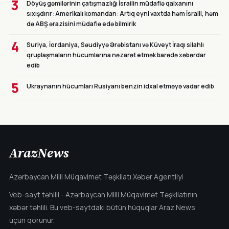
3
Döyüş gəmilərinin çatışmazlığı İsrailin müdafiə qalxanını
sıxışdırır: Amerikalı komandan: Artıq eyni vaxtda həm İsraili, həm
də ABŞ ərazisini müdafiə edə bilmirik
4
Suriya, İordaniya, Səudiyyə Ərəbistanı və Küveyt İraqı silahlı
qruplaşmaların hücumlarına nəzarət etmək barədə xəbərdar
edib
5
Ukraynanın hücumları Rusiyanı benzin idxal etməyə vadar edib
ArazNews
Azərbaycan Milli Müqavimət Təşkilatı Xəbər Agentliyi
Veb-sayt təhlili - Azərbaycan Milli Müqavimət Təşkilatının
xəbər təhlili. Bu veb-saytdakı bütün hüquqlar Araz News
üçün qorunur.