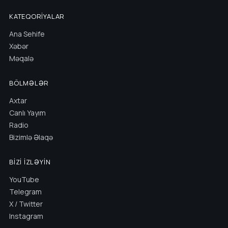
KATEQORIYALAR
Ana Sehife
Xəbər
Məqalə
BÖLMƏLƏR
Axtar
Canlı Yayım
Radio
Bizimlə Əlaqə
BIZI İZLƏYIN
YouTube
Telegram
X / Twitter
Instagram