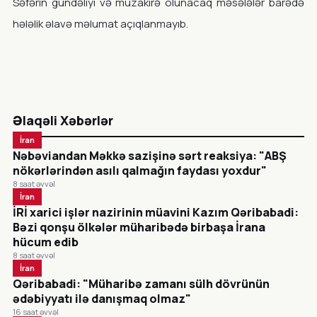
Səfərin gündəliyi və müzakirə olunacaq məsələlər barədə
hələlik əlavə məlumat açıqlanmayıb.
Əlaqəli Xəbərlər
İran
Nəbəviandan Məkkə sazişinə sərt reaksiya: "ABŞ
nökərlərindən asılı qalmağın faydası yoxdur"
8 saat əvvəl
İran
İRİ xarici işlər nazirinin müavini Kazım Qəribabadi:
Bəzi qonşu ölkələr müharibədə birbaşa İrana
hücum edib
8 saat əvvəl
İran
Qəribabadi: "Müharibə zamanı sülh dövrünün
ədəbiyyatı ilə danışmaq olmaz"
16 saat əvvəl