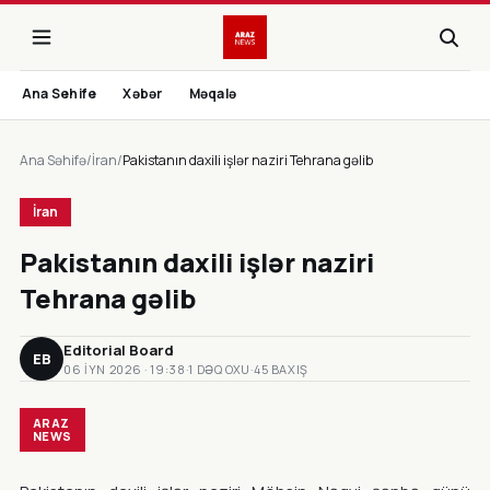
Ana Sehife
Xəbər
Məqalə
Ana Səhifə
/
İran
/
Pakistanın daxili işlər naziri Tehrana gəlib
İran
Pakistanın daxili işlər naziri
Tehrana gəlib
Editorial Board
EB
06 IYN 2026 · 19:38
·
1 DƏQ OXU
·
45 BAXIŞ
ARAZ
NEWS