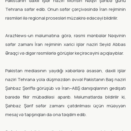
Pakistanın daxili işlər naziri Möhsin Nəqvi şənbə günü
Tehrana səfər edib. Onun səfər çərçivəsində İran rejiminin
rəsmiləri ilə regional prosesləri müzakirə edəcəyi bildirilir.
ArazNews-un məlumatına görə, rəsmi mənbələr Nəqvinin
səfər zamanı İran rejiminin xarici işlər naziri Seyid Abbas
Əraqçi və digər rəsmilərlə görüşlər keçirəcəyini açıqlayıblar.
Pakistan mediasının yaydığı xəbərlərə əsasən, daxili işlər
naziri Tehrana yola düşməzdən əvvəl Pakistanın Baş naziri
Şahbaz Şəriflə görüşüb və İran–ABŞ danışıqlarının gedişatı
barədə fikir mübadiləsi aparıb. Məlumatlarda bildirilir ki,
Şahbaz Şərif səfər zamanı çatdırılması üçün müəyyən
mesaj və tapşırıqları da ona təqdim edib.