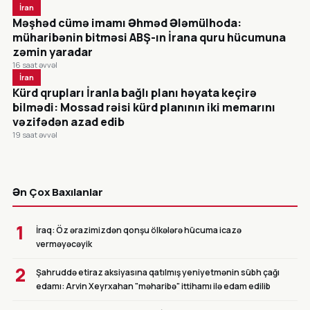
İran
Məşhəd cümə imamı Əhməd Ələmülhoda:
müharibənin bitməsi ABŞ-ın İrana quru hücumuna
zəmin yaradar
16 saat əvvəl
İran
Kürd qrupları İranla bağlı planı həyata keçirə
bilmədi: Mossad rəisi kürd planının iki memarını
vəzifədən azad edib
19 saat əvvəl
CANLI
Ən Çox Baxılanlar
1
İraq: Öz ərazimizdən qonşu ölkələrə hücuma icazə
verməyəcəyik
2
Şahruddə etiraz aksiyasına qatılmış yeniyetmənin sübh çağı
edamı: Arvin Xeyrxahan "məharibə" ittihamı ilə edam edilib