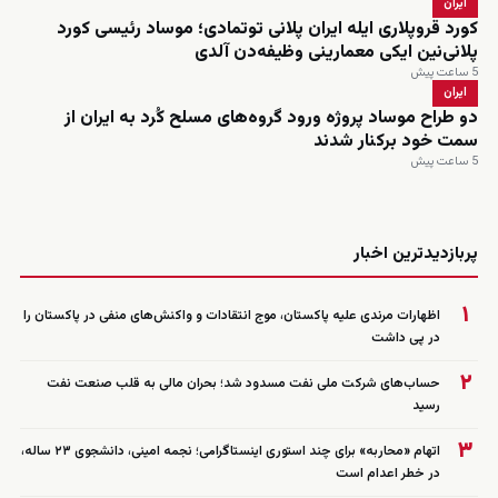
ایران
کورد قروپلاری ایله ایران پلانی توتمادی؛ موساد رئیسی کورد
پلانی‌نین ایکی معمارینی وظیفه‌دن آلدی
5 ساعت پیش
ایران
دو طراح موساد پروژه ورود گروه‌های مسلح کُرد به ایران از
سمت خود برکنار شدند
5 ساعت پیش
زنده
پربازدیدترین اخبار
۱
اظهارات مرندی علیه پاکستان، موج انتقادات و واکنش‌های منفی در پاکستان را
در پی داشت
۲
حساب‌های شرکت ملی نفت مسدود شد؛ بحران مالی به قلب صنعت نفت
رسید
۳
اتهام «محاربه» برای چند استوری اینستاگرامی؛ نجمه امینی، دانشجوی ۲۳ ساله،
در خطر اعدام است