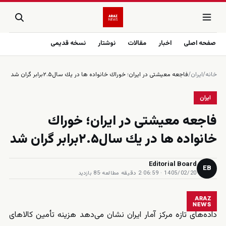
صفحه اصلی
اخبار
مقالات
نوشتار
نسخه قدیمی
خانه
/
ایران
/
فاجعه معيشتى در ايران؛ خوراك خانواده ها در يك سال۲.۵برابر گران شد
ایران
فاجعه معيشتى در ايران؛ خوراك
خانواده ها در يك سال۲.۵برابر گران شد
Editorial Board
EB
1405/02/20 · 06:59
·
2 دقیقه مطالعه
·
85 بازدید
ARAZ
NEWS
داده‌های تازه مرکز آمار ایران نشان می‌دهد هزینه تأمین کالاهای