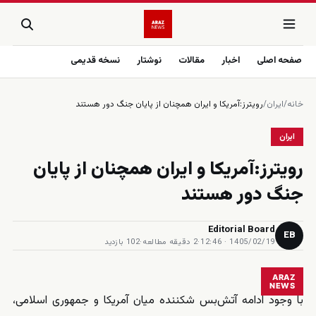
صفحه اصلی
اخبار
مقالات
نوشتار
نسخه قدیمی
خانه
/
ایران
/
رويترز:آمريكا و ايران همچنان از پايان جنگ دور هستند
ایران
رويترز:آمريكا و ايران همچنان از پايان
جنگ دور هستند
Editorial Board
EB
1405/02/19 · 12:46
·
2 دقیقه مطالعه
·
102 بازدید
ARAZ
NEWS
با وجود ادامه آتش‌بس شکننده میان آمریکا و جمهوری اسلامی،