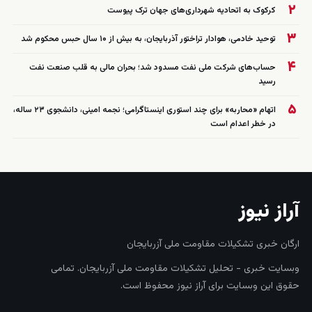
۲
کرکوک به اتحادیه شهرداری‌های جهان ترک پیوست
۳
توحید خادمی، هوادار تراختور آذربایجان، به بیش از ۱۰ سال حبس محکوم شد
۴
حساب‌های شرکت ملی نفت مسدود شد؛ بحران مالی به قلب صنعت نفت
رسید
۵
اتهام «محاربه» برای چند استوری اینستاگرامی؛ نجمه امینی، دانشجوی ۲۳ ساله،
در خطر اعدام است
آراز نیوز
ارگان خبری تشکیلات مقاومت ملی آزربایجان
وبسایت خبری - تحلیل تشکیلات مقاومت ملی آزربایجان. تمامی
حقوق این وبسایت برای آراز نیوز محفوظ است.