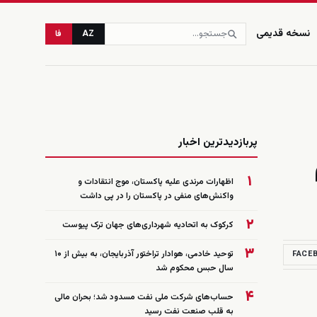
نسخه قدیمی
AZ
فا
زنده
پربازدیدترین اخبار
۱
اظهارات مرندی علیه پاکستان، موج انتقادات و
واکنش‌های منفی در پاکستان را در پی داشت
۲
کرکوک به اتحادیه شهرداری‌های جهان ترک پیوست
۳
توحید خادمی، هوادار تراختور آذربایجان، به بیش از ۱۰
FACE
سال حبس محکوم شد
۴
حساب‌های شرکت ملی نفت مسدود شد؛ بحران مالی
به قلب صنعت نفت رسید