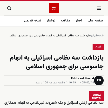
صفحه اصلی
اخبار
مقالات
نوشتار
نسخه قدیمی
خانه
/
ایران
/
بازداشت سه نظامى اسرائيلى به اتهام جاسوسى براى جمهورى اسلامى
ایران
بازداشت سه نظامى اسرائيلى به اتهام
جاسوسى براى جمهورى اسلامى
Editorial Board
EB
1405/02/18 · 10:49
·
1 دقیقه مطالعه
·
100 بازدید
ARAZ
NEWS
سه نظامی ارتش اسرائیل و یک شهروند غیرنظامی به اتهام همکاری