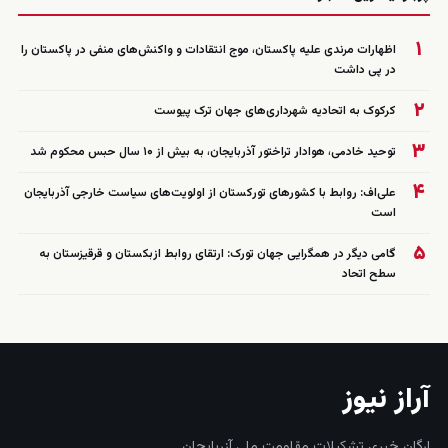
۱
اظهارات مرندی علیه پاکستان، موج انتقادات و واکنش‌های منفی در پاکستان را
در پی داشت
۲
کرکوک به اتحادیه شهرداری‌های جهان ترک پیوست
۳
توحید خادمی، هوادار تراختور آذربایجان، به بیش از ۱۰ سال حبس محکوم شد
۴
علی‌اف: روابط با کشورهای تورکستان از اولویت‌های سیاست خارجی آذربایجان
است
۵
گامی دیگر در همگرایی جهان تورک: ارتقای روابط ازبکستان و قرقیزستان به
سطح اتحاد
آراز نیوز
ارگان خبری تشکیلات مقاومت ملی آزربایجان