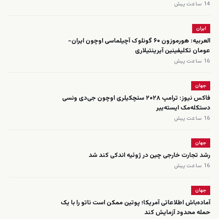
14 ساعت پیش
ایران
العربیه: هورموزون ۶۰ گونلوک آچیلماسی اوچون ایران-
عومان تکلیفینین آیرینتیلاری
16 ساعت پیش
جهان
فاکس نیوز: ترامپ ۲۰۲۸ سئچکیلری اوچون جی‌دی ونسی
دستکله‌مک ایسته‌ییر
16 ساعت پیش
جهان
رشد تجارت خارجی چین در ژوئیه اندکی کند شد
16 ساعت پیش
جهان
آماده‌باش اطلاعاتی آمریکا؛ پوتین ممکن است ناتو را با یک
حمله محدود آزمایش کند