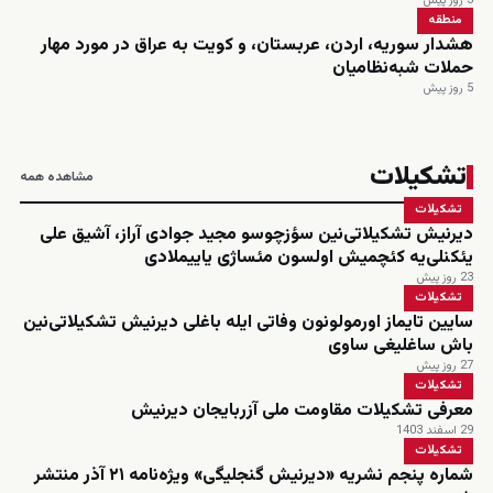
3 روز پیش
منطقه
هشدار سوریه، اردن، عربستان، و کویت به عراق در مورد مهار
حملات شبه‌نظامیان
5 روز پیش
تشکیلات
مشاهده همه
تشکیلات
دیرنیش تشکیلاتی‌نین سؤزچوسو مجید جوادی آراز، آشیق علی
یئکنلی‌یه کئچمیش اولسون مئساژی یاییملادی
23 روز پیش
تشکیلات
سایین تایماز اورمولونون وفاتی ایله باغلی دیرنیش تشکیلاتی‌نین
باش ساغلیغی ساوی
27 روز پیش
تشکیلات
معرفی تشکیلات مقاومت ملی آزربایجان دیرنیش
29 اسفند 1403
تشکیلات
شماره پنجم نشریه «دیرنیش گنجلیگی» ویژه‌نامه ۲۱ آذر منتشر