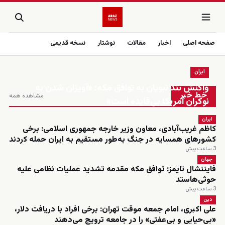
صفحه اصلی
اخبار
مقالات
نوشتار
نسخه قدیمی
ایران
زنده
واکنش تند نبویان به توافق مکه؛ «آویزان شدن به
خط خبر
مشاهده همه
نوکران آمریکا بی‌فایده است»
ایران
کاظم غریب‌آبادی، معاون وزیر خارجه جمهوری اسلامی: برخی
کشورهای همسایه در جنگ به‌طور مستقیم به ایران حمله کردند
3 ساعت پیش
جهان
فایننشال تایمز: توافق مکه مقدمه تشدید عملیات نظامی علیه
حوثی‌هاستد
3 ساعت پیش
دین
علی اکبری، امام جمعه موقت تهران: برخی افراد با دریافت دلار،
«بی‌حیایی و بی‌عفتی» را در جامعه ترویج می‌دهند