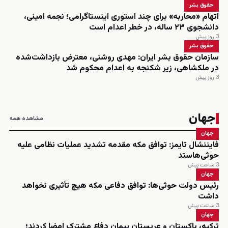
حقوق بشر
اتهام «محاربه» برای چند استوری اینستاگرامی؛ نجمه امینی،
دانشجوی ۲۳ ساله، در خطر اعدام است
3 روز پیش
حقوق بشر
سازمان حقوق بشر ایران: مهدی روشنی، معترض بازداشت‌شده
در ملکشاهی، زیر شکنجه به اعدام محکوم شد
3 روز پیش
جهان
مشاهده همه
جهان
فایننشال تایمز: توافق مکه مقدمه تشدید عملیات نظامی علیه
حوثی‌هاستد
3 ساعت پیش
جهان
رئیس دولت حوثی‌ها: توافق دفاعی مکه هیچ تأثیری نخواهد
داشت
3 ساعت پیش
جهان
ترکیه، پاکستان و عربستان پیمان دفاع مشترک امضا کردند؛