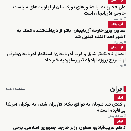
آزربایجان
علی‌اف: روابط با کشورهای تورکستان از اولویت‌های سیاست
خارجی آذربایجان است
7 روز پیش
آزربایجان
معاون وزیر خارجه آزربایجان: باکو از دریافت‌کننده کمک به
کشور اهداکننده تبدیل شد
8 روز پیش
آزربایجان
اتصال نزدیک‌تر شرق و غرب آذربایجان؛ استاندار آذربایجان‌شرقی
از تسریع پروژه آزادراه تبریز–اورمیه خبر داد
8 روز پیش
ایران
مشاهده همه
ایران
واکنش تند نبویان به توافق مکه؛ «آویزان شدن به نوکران آمریکا
بی‌فایده است»
3 ساعت پیش
ایران
کاظم غریب‌آبادی، معاون وزیر خارجه جمهوری اسلامی: برخی