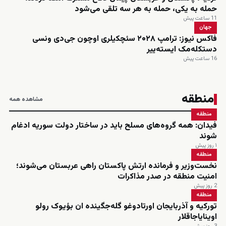
حمله به یکی، حمله به هر سه تلقی می‌شود
11 ساعت پیش
جهان
فاکس نیوز: ترامپ ۲۰۲۸ سئچکیلری اوچون جی‌دی ونسی
دستکله‌مک ایسته‌ییر
16 ساعت پیش
منطقه
مشاهده همه
منطقه
فیدان: همه گروه‌های مسلح باید در ساختار دولت سوریه ادغام
شوند
۱ روز پیش
منطقه
نخست‌وزیر و فرمانده ارتش پاکستان راهی عربستان می‌شوند؛
امنیت منطقه در صدر مذاکرات
2 روز پیش
منطقه
تورکیه و آذربایجان اورتادوغو گله‌جگینده ان بؤیوک رولو
اوینایاجاقلار