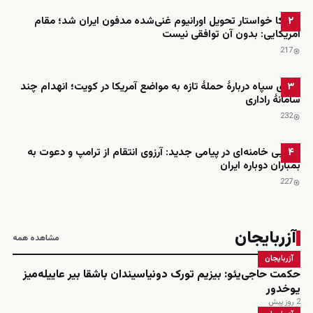
آمریکا خواستار تحویل اورانیوم غنی‌شده مدفون ایران شد؛ مقام
۲
آمریکایی: بدون آن توافقی نیست
217
ادعای سپاه دربارهٔ حملهٔ تازه به مواضع آمریکا در کویت؛ انهدام چند
۳
سامانهٔ راداری
232
مجتبی خامنه‌ای در پیامی جدید: آرزوی انتقام از ترامپ و دعوت به
۴
بمباران دوباره ایران
227
آزربایجان
مشاهده همه
آزربایجان
حکمت حاجی‌یئو: بیزیم تورک دونیاسیندان باشقا بیر عاییله‌میز
یوخدور
2 روز پیش